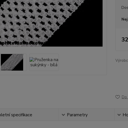
Dos
Nej
32
Výrobc
Do 
etní specifikace
Parametry
Ho