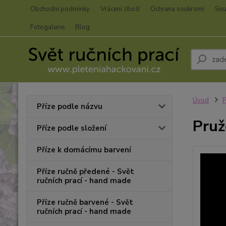
Obchodní podmínky
Vrácení zboží
Ochrana soukromí
Sou
Fotogalerie
Blog
Úvod
P
Příze podle názvu
Pruž
Příze podle složení
Příze k domácímu barvení
Příze ručně předené - Svět
ručních prací - hand made
Příze ručně barvené - Svět
ručních prací - hand made