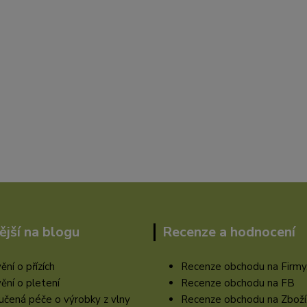
ější na blogu
Recenze a hodnocení
ění o přízích
Recenze obchodu na Firmy
ění o pletení
Recenze obchodu na FB
čená péče o výrobky z vlny
Recenze obchodu na Zboží