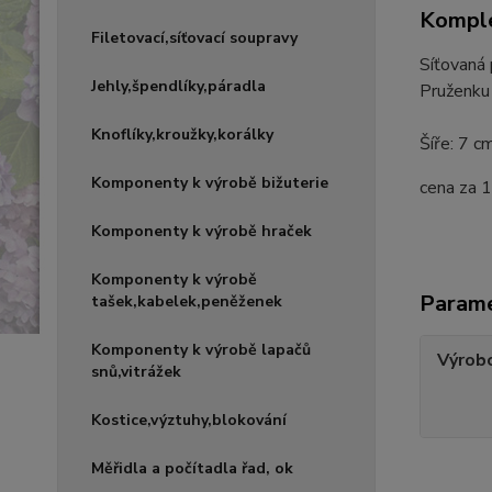
Komple
Filetovací,síťovací soupravy
Síťovaná 
Jehly,špendlíky,páradla
Pruženku 
Knoflíky,kroužky,korálky
Šíře: 7 c
Komponenty k výrobě bižuterie
cena za 
Komponenty k výrobě hraček
Komponenty k výrobě
Param
tašek,kabelek,peněženek
Komponenty k výrobě lapačů
Výrob
snů,vitrážek
Kostice,výztuhy,blokování
Měřidla a počítadla řad, ok