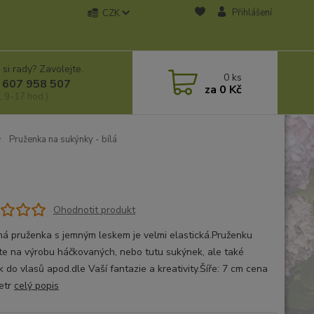
Přihlášení
CZK
 si rady? Zavolejte.
0
ks
 607 958 507
za
0 Kč
, 9-17 hod.)
Pruženka na sukýnky - bílá
Ohodnotit produkt
ná pruženka s jemným leskem je velmi elastická.Pruženku
ete na výrobu háčkovaných, nebo tutu sukýnek, ale také
 do vlasů apod.dle Vaší fantazie a kreativity.Šíře: 7 cm cena
etr
celý popis