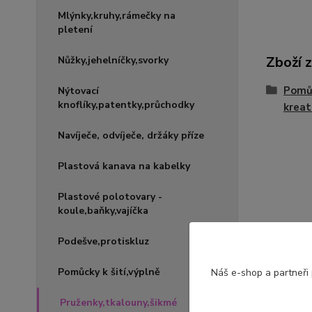
Mlýnky,kruhy,rámečky na
pletení
Zboží 
Nůžky,jehelníčky,svorky
Pomůc
Nýtovací
knoflíky,patentky,průchodky
kreat
Navíječe, odvíječe, držáky příze
Plastová kanava na kabelky
Plastové polotovary -
koule,baňky,vajíčka
Podešve,protiskluz
Pomůcky k šití,výplně
Náš e-shop a partneři
Pruženky,tkalouny,šikmé