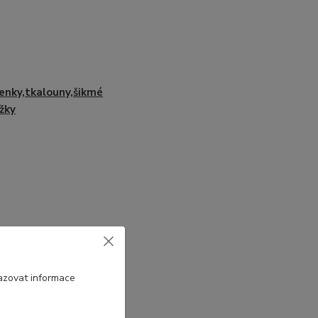
enky,tkalouny,šikmé
žky
azovat informace