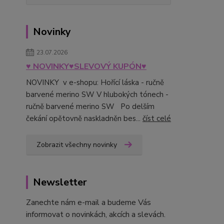
Novinky
23.07.2026
♥ NOVINKY♥SLEVOVÝ KUPÓN♥
NOVINKY v e-shopu: Hořící láska - ručně
barvené merino SW V hlubokých tónech -
ručně barvené merino SW Po delším
čekání opětovně naskladněn bes...
číst celé
Zobrazit všechny novinky
Newsletter
Zanechte nám e-mail a budeme Vás
informovat o novinkách, akcích a slevách.