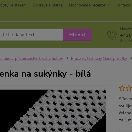
bory ke stažení
Doprava a platba
Hodnocení a recenze
Kontakty
Nevíte
Hledat
+420
(Po-Pá
omůcky, příslušenství, kreativ, hobby
Pruženky,tkalouny,šikmé proužky
enka na sukýnky - bílá
Síťova
využij
čelenek
za 1 m