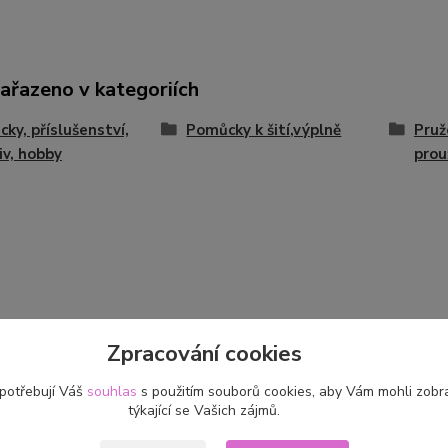
zařazeno v kategoriích
ky, příslušenství,
Pomůcky k šití,výplně
Pruž
iv, hobby
prou
Zpracování cookies
 potřebují Váš
souhlas
s použitím souborů cookies, aby Vám mohli zobr
týkající se Vašich zájmů.