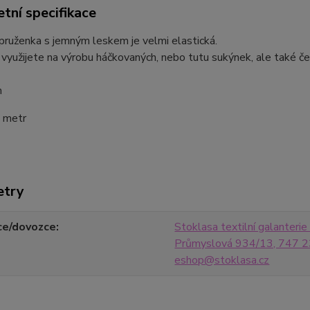
tní specifikace
pruženka s jemným leskem je velmi elastická.
využijete na výrobu háčkovaných, nebo tutu sukýnek, ale také čel
m
1 metr
etry
ce/dovozce
Stoklasa textilní galanterie s
Průmyslová 934/13, 747 23
eshop@stoklasa.cz