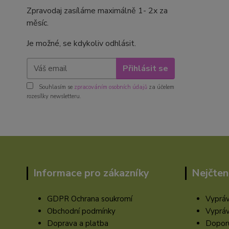
Zpravodaj zasíláme maximálně 1- 2x za
měsíc.
Je možné, se kdykoliv odhlásit.
Přihlásit se
Souhlasím se
zpracováním osobních údajů
za účelem
rozesílky newsletteru.
Informace pro zákazníky
Nejčten
GDPR Ochrana soukromí
Vypráv
Obchodní podmínky
Vypráv
Doprava a platba
Doporu