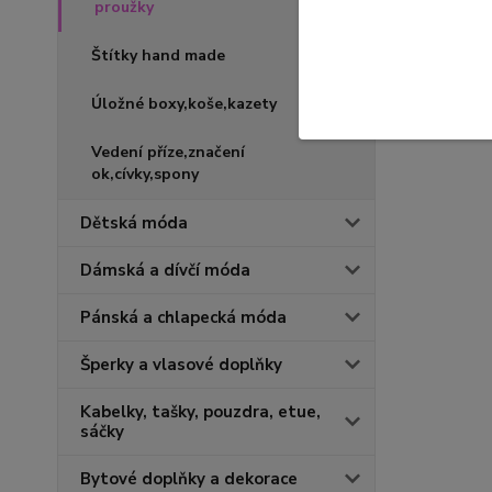
proužky
Štítky hand made
Úložné boxy,koše,kazety
Vedení příze,značení
ok,cívky,spony
Dětská móda
Dámská a dívčí móda
Pánská a chlapecká móda
Šperky a vlasové doplňky
Kabelky, tašky, pouzdra, etue,
sáčky
Bytové doplňky a dekorace