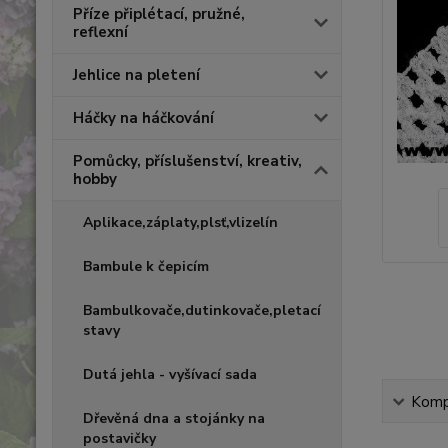
Příze připlétací, pružné,
reflexní
Jehlice na pletení
Háčky na háčkování
Pomůcky, příslušenství, kreativ,
hobby
Aplikace,záplaty,plsť,vlizelín
Bambule k čepicím
Bambulkovače,dutinkovače,pletací
stavy
Dutá jehla - vyšívací sada
Kompl
Dřevěná dna a stojánky na
postavičky