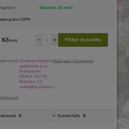
tupnost
Skladem 20 metr
sme plátci DPH
 Kč
Přidat do košíku
/
metr
e/dovozce:
Stoklasa textilní
Hlídat cenu / dostupnost
galanterie s.r.o.
Průmyslová
934/13, 747 23
Bolatice, CZ
eshop@stoklasa.cz
oblíbených
dnocení
0
Komentáře
0