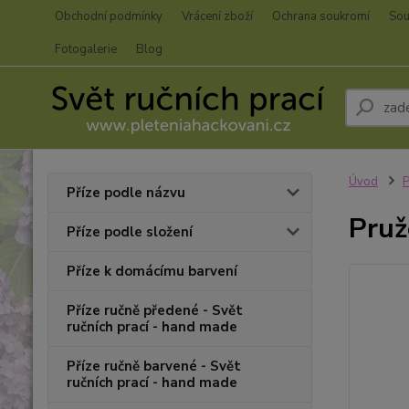
Obchodní podmínky
Vrácení zboží
Ochrana soukromí
Sou
Fotogalerie
Blog
Úvod
P
Příze podle názvu
Pruž
Příze podle složení
Příze k domácímu barvení
Příze ručně předené - Svět
ručních prací - hand made
Příze ručně barvené - Svět
ručních prací - hand made