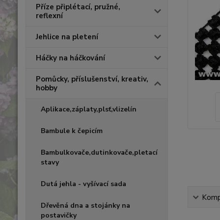
Příze připlétací, pružné,
reflexní
Jehlice na pletení
Háčky na háčkování
Pomůcky, příslušenství, kreativ,
hobby
Aplikace,záplaty,plsť,vlizelín
Bambule k čepicím
Bambulkovače,dutinkovače,pletací
stavy
Dutá jehla - vyšívací sada
Kompl
Dřevěná dna a stojánky na
postavičky