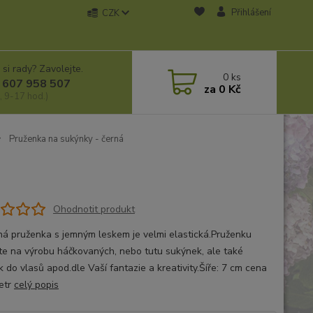
Přihlášení
CZK
 si rady? Zavolejte.
0
ks
 607 958 507
za
0 Kč
, 9-17 hod.)
Pruženka na sukýnky - černá
Ohodnotit produkt
ná pruženka s jemným leskem je velmi elastická.Pruženku
ete na výrobu háčkovaných, nebo tutu sukýnek, ale také
 do vlasů apod.dle Vaší fantazie a kreativity.Šíře: 7 cm cena
etr
celý popis