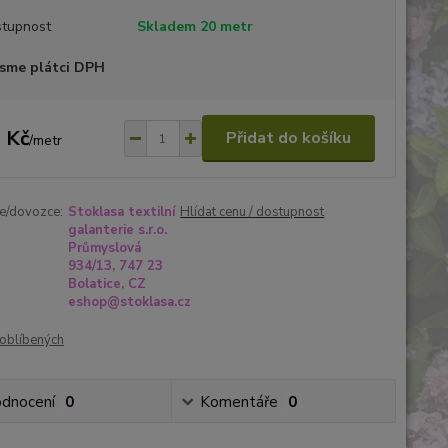
tupnost
Skladem 20 metr
sme plátci DPH
 Kč
Přidat do košíku
/
metr
e/dovozce:
Stoklasa textilní
Hlídat cenu / dostupnost
galanterie s.r.o.
Průmyslová
934/13, 747 23
Bolatice, CZ
eshop@stoklasa.cz
oblíbených
dnocení
0
Komentáře
0