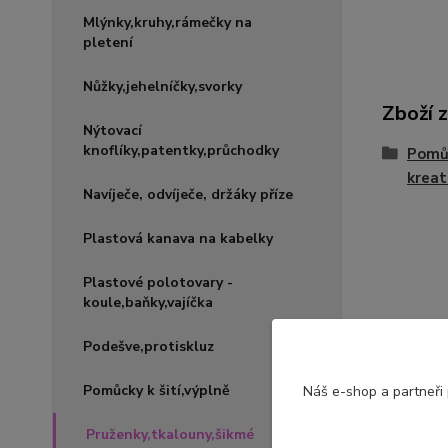
Mlýnky,kruhy,rámečky na
pletení
Nůžky,jehelníčky,svorky
Zboží 
Nýtovací
knoflíky,patentky,průchodky
Pomůc
kreat
Navíječe, odvíječe, držáky příze
Plastová kanava na kabelky
Plastové polotovary -
koule,baňky,vajíčka
Podešve,protiskluz
Pomůcky k šití,výplně
Náš e-shop a partneři
Pruženky,tkalouny,šikmé