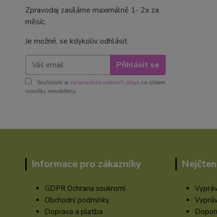
Zpravodaj zasíláme maximálně 1- 2x za
měsíc.
Je možné, se kdykoliv odhlásit.
Přihlásit se
Souhlasím se
zpracováním osobních údajů
za účelem
rozesílky newsletteru.
Informace pro zákazníky
Nejčten
GDPR Ochrana soukromí
Vypráv
Obchodní podmínky
Vypráv
Doprava a platba
Doporu