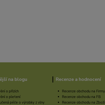
ější na blogu
Recenze a hodnocení
ění o přízích
Recenze obchodu na Firmy
ění o pletení
Recenze obchodu na FB
čená péče o výrobky z vlny
Recenze obchodu na Zboží