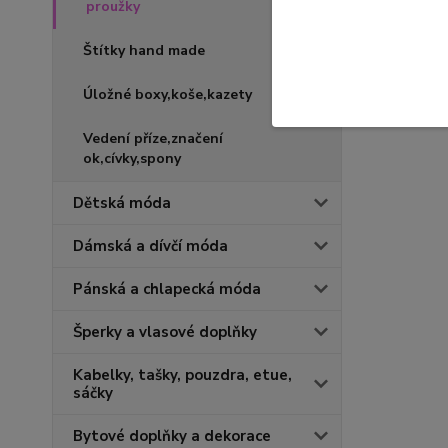
proužky
Štítky hand made
Úložné boxy,koše,kazety
Vedení příze,značení
ok,cívky,spony
Dětská móda
Dámská a dívčí móda
Pánská a chlapecká móda
Šperky a vlasové doplňky
Kabelky, tašky, pouzdra, etue,
sáčky
Bytové doplňky a dekorace