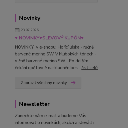
Novinky
23.07.2026
♥ NOVINKY♥SLEVOVÝ KUPÓN♥
NOVINKY v e-shopu: Hořící láska - ručně
barvené merino SW V hlubokých tónech -
ručně barvené merino SW Po delším
čekání opětovně naskladněn bes...
číst celé
Zobrazit všechny novinky
Newsletter
Zanechte nám e-mail a budeme Vás
informovat o novinkách, akcích a slevách.