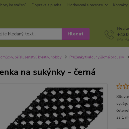
bory ke stažení
Doprava a platba
Hodnocení a recenze
Kontakty
Nevíte
Hledat
+420
(Po-Pá
omůcky, příslušenství, kreativ, hobby
Pruženky,tkalouny,šikmé proužky
enka na sukýnky - černá
Síťova
využij
čelenek
za 1 m