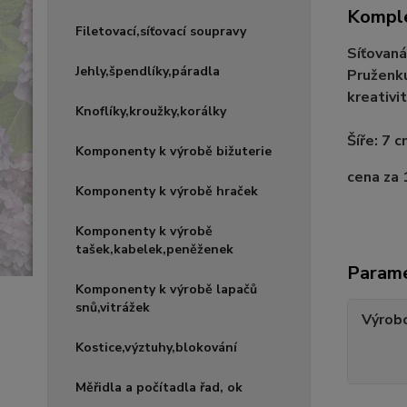
Komple
Filetovací,síťovací soupravy
Síťovaná
Jehly,špendlíky,páradla
Pruženku
kreativit
Knoflíky,kroužky,korálky
Šíře: 7 
Komponenty k výrobě bižuterie
cena za 
Komponenty k výrobě hraček
Komponenty k výrobě
tašek,kabelek,peněženek
Param
Komponenty k výrobě lapačů
snů,vitrážek
Výrob
Kostice,výztuhy,blokování
Měřidla a počítadla řad, ok