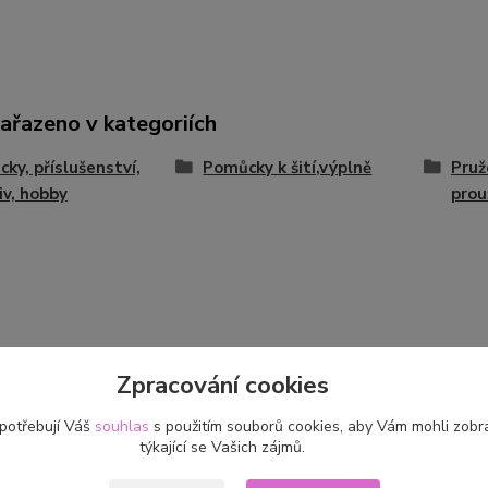
zařazeno v kategoriích
ky, příslušenství,
Pomůcky k šití,výplně
Pruž
iv, hobby
prou
Zpracování cookies
 potřebují Váš
souhlas
s použitím souborů cookies, aby Vám mohli zobr
týkající se Vašich zájmů.