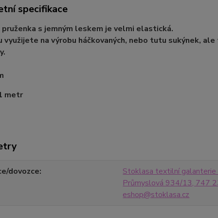
tní specifikace
 pruženka s jemným leskem je velmi elastická.
 využijete na výrobu háčkovaných, nebo tutu sukýnek, ale 
y.
cm
1 metr
etry
ce/dovozce
Stoklasa textilní galanterie s
Průmyslová 934/13, 747 23
eshop@stoklasa.cz