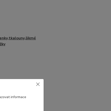
enky,tkalouny,šikmé
žky
azovat informace