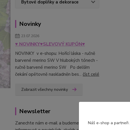
Bytové doplňky a dekorace
Novinky
23.07.2026
♥ NOVINKY♥SLEVOVÝ KUPÓN♥
NOVINKY v e-shopu: Hořící láska - ručně
barvené merino SW V hlubokých tónech -
ručně barvené merino SW Po delším
čekání opětovně naskladněn bes...
číst celé
Zobrazit všechny novinky
Newsletter
Zanechte nám e-mail a budeme Vás
Náš e-shop a partneři