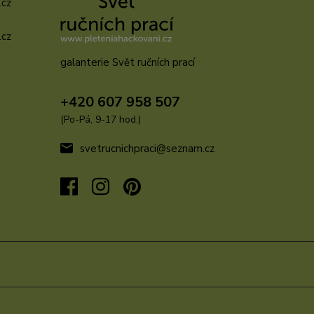
.cz
.cz
galanterie Svět ručních prací
u
+420 607 958 507
(Po-Pá, 9-17 hod.)
svetrucnichpraci@seznam.cz