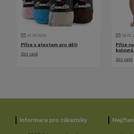
01
.
09
.
2024
26
.
01
.
Příze s atestem pro děti
Příze r
kolovrá
číst celé
číst celé
Informace pro zákazníky
Nejčten