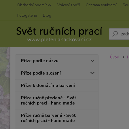
Obchodní podmínky
Vrácení zboží
Ochrana soukromí
Sou
Fotogalerie
Blog
Úvod
H
Příze podle názvu
Příze podle složení
Příze k domácímu barvení
Příze ručně předené - Svět
ručních prací - hand made
Příze ručně barvené - Svět
ručních prací - hand made