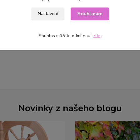
Souhlasím
Nastavení
Souhlas můžete odmítnout
zde
.
Novinky z našeho blogu