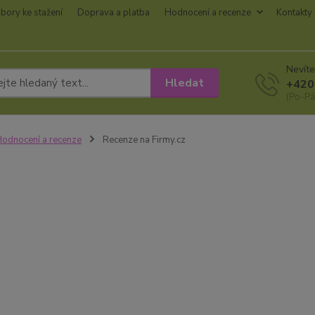
bory ke stažení
Doprava a platba
Hodnocení a recenze
Kontakty
Nevíte
Hledat
+420
(Po-Pá
odnocení a recenze
Recenze na Firmy.cz