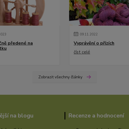
2023
09
.
11
.
2022
učně předené na
Vyprávění o přízích
tku
číst celé
Zobrazit všechny články
ější na blogu
Recenze a hodnocení