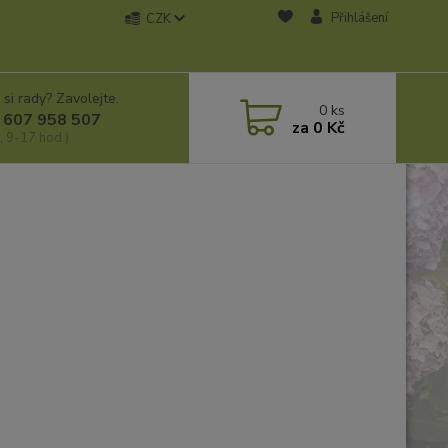
Přihlášení
CZK
 si rady? Zavolejte.
0
ks
 607 958 507
za
0 Kč
, 9-17 hod.)