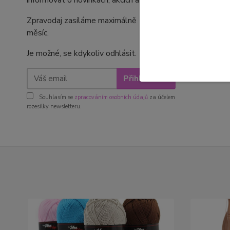
informovat o novinkách, akcích a slevách.
Zpravodaj zasíláme maximálně 1- 2x za
měsíc.
Je možné, se kdykoliv odhlásit.
Přihlásit se
Souhlasím se
zpracováním osobních údajů
za účelem
rozesílky newsletteru.