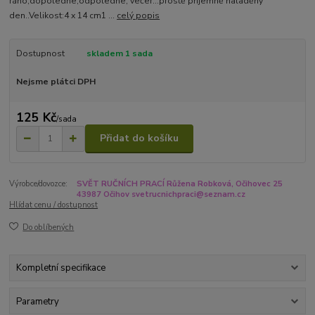
ráno,dopoledne,odpoledne, večer...prostě příjemně naladěný
den..Velikost:4 x 14 cm1 ...
celý popis
Dostupnost
skladem 1 sada
Nejsme plátci DPH
125 Kč
/
sada
Přidat do košíku
Výrobce/dovozce:
SVĚT RUČNÍCH PRACÍ Růžena Robková, Očihovec 25
43987 Očihov svetrucnichpraci@seznam.cz
Hlídat cenu / dostupnost
Do oblíbených
Kompletní specifikace
Parametry