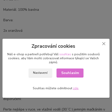
Materiál: 100% bavlna
Barva:
2x oranžová
2x světle žlutá
Zpracování cookies
1x sytě žlutá
Náš e-shop a partneři potřebují Váš
souhlas
s použitím souborů
cookies, aby Vám mohli zobrazovat informace týkající se Vašich
Cena za sadu. Není naškrobena.
zájmů.
Souhlasím
Nastavení
©Svět ručních prací
Údržba výrobků z vlny,akrylu,mohéru,směsových a dalších přízí --
Souhlas můžete odmítnout
zde
.
doporučení:
Perte nejlépe v ruce, ve vlažné vodě (30´C ) jemným mačkáním v