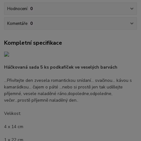
Hodnocení
0
Komentáře
0
Kompletní specifikace
Háčkovaná sada 5 ks podkafíček ve veselých barvách
...Přivítejte den zvesela romantickou snídaní... svačinou... kávou s
kamarádkou... čajem o páté ...nebo si prostě jen tak udělejte
příjemné, vesele naladěné ráno,dopoledne,odpoledne,
večer...prostě příjemně naladěný den..
Velikost:
4 x 14 cm
1 x 22 cm