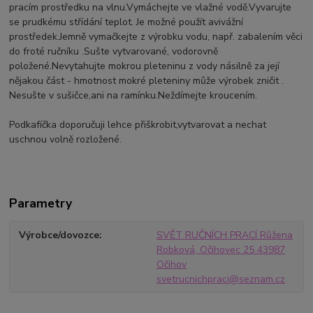
pracím prostředku na vlnu.Vymáchejte ve vlažné vodě.Vyvarujte
se prudkému střídání teplot. Je možné použít avivážní
prostředek.Jemně vymačkejte z výrobku vodu, např. zabalením věci
do froté ručníku .Sušte vytvarované, vodorovně
položené.Nevytahujte mokrou pleteninu z vody násilně za její
nějakou část - hmotnost mokré pleteniny může výrobek zničit .
Nesušte v sušičce,ani na ramínku.Neždímejte kroucením.
Podkafíčka doporučuji lehce přiškrobit,vytvarovat a nechat
uschnou volně rozložené.
Parametry
Výrobce/dovozce
SVĚT RUČNÍCH PRACÍ Růžena
Robková, Očihovec 25 43987
Očihov
svetrucnichpraci@seznam.cz