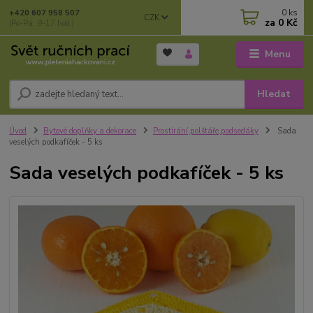
0
ks
+420 607 958 507
CZK
za
0 Kč
(Po-Pá, 9-17 hod.)
Menu
Hledat
Úvod
Bytové doplňky a dekorace
Prostírání,polštáře,podsedáky
Sada
veselých podkafíček - 5 ks
Sada veselých podkafíček - 5 ks