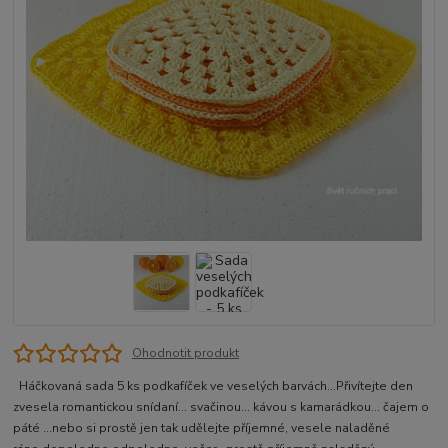
Ohodnotit produkt
Háčkovaná sada 5 ks podkafíček ve veselých barvách...Přivítejte den
zvesela romantickou snídaní... svačinou... kávou s kamarádkou... čajem o
páté ...nebo si prostě jen tak udělejte příjemné, vesele naladěné