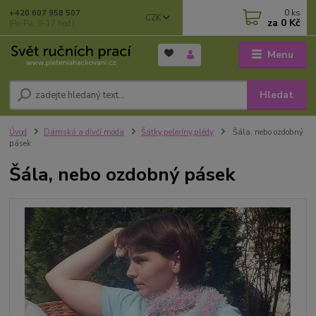
0
ks
+420 607 958 507
CZK
za
0 Kč
(Po-Pá, 9-17 hod.)
Menu
Hledat
Úvod
Dámská a dívčí móda
Šátky,peleríny,plédy
Šála, nebo ozdobný
pásek
Šála, nebo ozdobný pásek