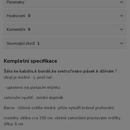
Parametry
Hodnocení
0
Komentáře
0
Související zboží
1
Kompletní specifikace
Šála ke kabátu,k bundě,ke svetru?
nebo pásek k džínám
? ...
obojí je možné :-)...proč ne!
- upleteno na pletacím mlýnku
celoroční využití ...módní doplněk
Barva : růžová-světle modrá -příze vytváří krásné pruhování.
rozměry: délka cca 150 cm, včetně zakončení plastovými srdíčky ,
šířka: 6 cm