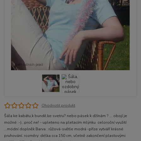
Ohodnotit produkt
Šála ke kabátu,k bundě,ke svetru? nebo pásek k džínám ? ... obojí je
možné :-)...proč ne! - upleteno na pletacím mlýnku celoroční využití
...módní doplněk Barva : růžová-světle modrá -příze vytváří krásné
pruhování. rozměry: délka cca 150 cm, včetně zakončení plastovými