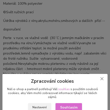
Materiál: 100% polyester
©Svět ručních prací
Údržba výrobků z vlny,akrylu,mohéru,směsových a dalších přízí --
doporučení:
Perte v ruce, ve vlažné vodě (30´C ) jemným mačkáním v pracím
prostředku na vlnu.Vymáchejte ve vlažné vodě.Vyvarujte se
prudkému střídání teplot. Je možné použít avivážní
prostředek.Jemně vymačkejte z výrobku vodu, např. zabalením věci
do froté ručníku .Sušte vytvarované, vodorovně
položené.Nevytahujte mokrou pleteninu z vody násilně za její
nějakou část - hmotnost mokré pleteniny může výrobek zničit .
Nesušte v sušičce,ani na ramínku.Neždímejte kroucením.
Zpracování cookies
Náš e-shop a partneři potřebují Váš
souhlas
s použitím souborů
Původ zboží
cookies, aby Vám mohli zobrazovat informace týkající se Vašich
zájmů.
Souhlasím
Nastavení
Parametry