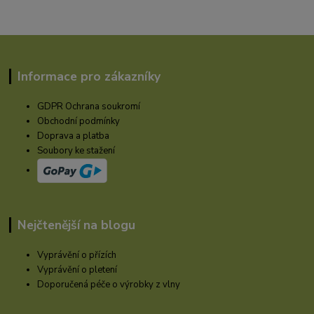
Informace pro zákazníky
GDPR Ochrana soukromí
Obchodní podmínky
Doprava a platba
Soubory ke stažení
Nejčtenější na blogu
Vyprávění o přízích
Vyprávění o pletení
Doporučená péče o výrobky z vlny