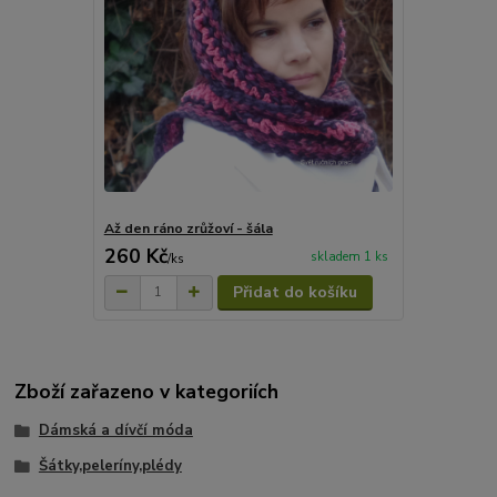
Až den ráno zrůžoví - šála
260 Kč
skladem 1 ks
/
ks
Přidat do košíku
Zboží zařazeno v kategoriích
Dámská a dívčí móda
Šátky,peleríny,plédy