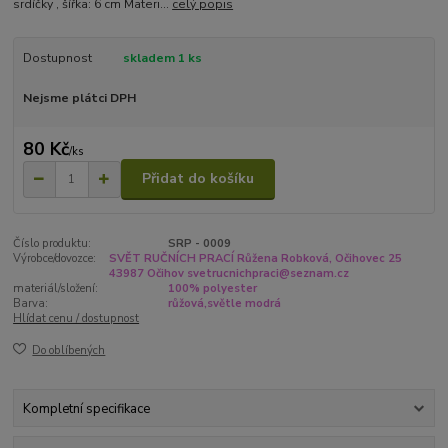
srdíčky , šířka: 6 cm Materi...
celý popis
Dostupnost
skladem 1 ks
Nejsme plátci DPH
80 Kč
/
ks
Přidat do košíku
Číslo produktu:
SRP - 0009
Výrobce/dovozce:
SVĚT RUČNÍCH PRACÍ Růžena Robková, Očihovec 25
43987 Očihov svetrucnichpraci@seznam.cz
materiál/složení:
100% polyester
Barva:
růžová,světle modrá
Hlídat cenu / dostupnost
Do oblíbených
Kompletní specifikace