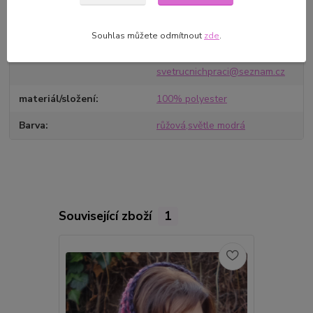
Výrobce/dovozce
SVĚT RUČNÍCH PRACÍ Růžena
Souhlas můžete odmítnout
zde
.
Robková, Očihovec 25 43987
Očihov
svetrucnichpraci@seznam.cz
materiál/složení
100% polyester
Barva
růžová,světle modrá
Související zboží
1