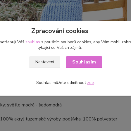
Zpracování cookies
 potřebují Váš
souhlas
s použitím souborů cookies, aby Vám mohli zobr
týkající se Vašich zájmů.
Souhlasím
Nastavení
m vzorem háčkovaná taška ze čtyřnitkové příze.Je přizdobena o
Souhlas můžete odmítnout
zde
.
ena dle vlastního návrhu, jediný kus.
šky: světle modrá - šedomodrá
: 100% akryl tuzemské výroby, podšívka: 100% polyester