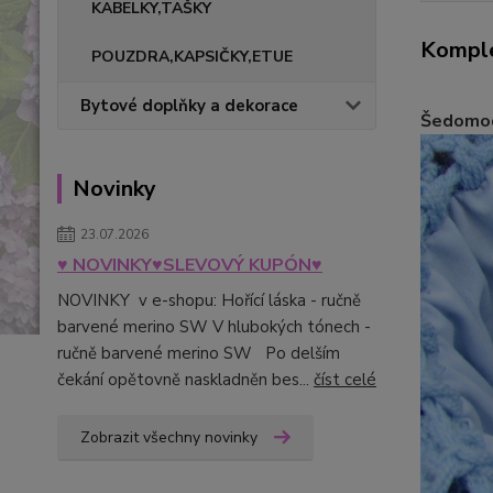
KABELKY,TAŠKY
Komple
POUZDRA,KAPSIČKY,ETUE
Bytové doplňky a dekorace
Šedomod
Novinky
23.07.2026
♥ NOVINKY♥SLEVOVÝ KUPÓN♥
NOVINKY v e-shopu: Hořící láska - ručně
barvené merino SW V hlubokých tónech -
ručně barvené merino SW Po delším
čekání opětovně naskladněn bes...
číst celé
Zobrazit všechny novinky