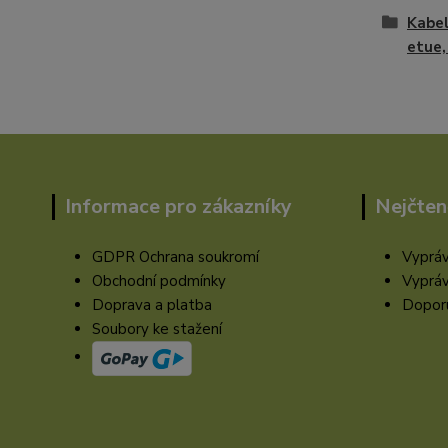
Kabel
etue,
Informace pro zákazníky
Nejčten
GDPR Ochrana soukromí
Vypráv
Obchodní podmínky
Vypráv
Doprava a platba
Doporu
Soubory ke stažení