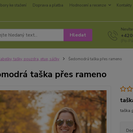
bory ke stažení
Doprava a platba
Hodnocení a recenze
Kontakty
Nevíte
Hledat
+420
(Po-Pá
abelky, tašky, pouzdra, etue, sáčky
Šedomodrá taška přes rameno
modrá taška přes rameno
tašk
taška
Dos