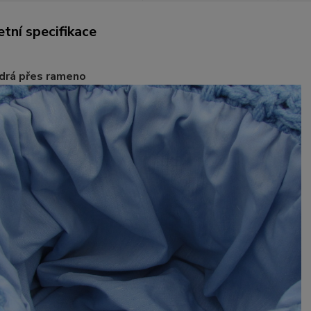
tní specifikace
rá přes rameno