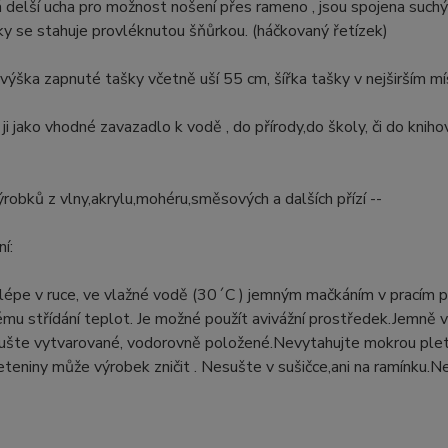
delší ucha pro možnost nošení přes rameno , jsou spojena suchý
y se stahuje provléknutou šňůrkou. (háčkovaný řetízek)
ýška zapnuté tašky včetně uší 55 cm, šířka tašky v nejširším m
 ji jako vhodné zavazadlo k vodě , do přírody,do školy, či do kniho
robků z vlny,akrylu,mohéru,směsových a dalších přízí --
í:
lépe v ruce, ve vlažné vodě (30´C ) jemným mačkáním v pracím 
mu střídání teplot. Je možné použít avivážní prostředek.Jemně v
Sušte vytvarované, vodorovně položené.Nevytahujte mokrou plete
teniny může výrobek zničit . Nesušte v sušičce,ani na ramínku.N