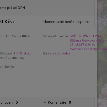
sme plátci DPH
0 Kč
Momentálně není k dispozici
/
ks
roduktu:
SRP - 0074
Výrobce/dovozce:
SVĚT RUČNÍCH PRACÍ
Růžena Robková, Očihov
25 43987 Očihov
svetrucnichpraci@sezna
l/složení:
100% akryl
Barva:
šedomodrá
cenu / dostupnost
oblíbených
dnocení
0
Komentáře
0