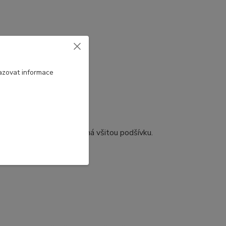
azovat informace
bháčkovanými kroužky a má všitou podšívku.