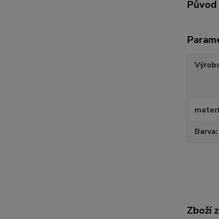
Původ 
Param
Výrob
materi
Barva
Zboží 