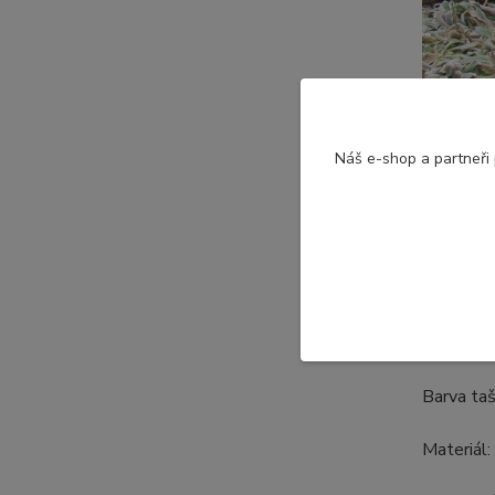
Náš e-shop a partneři
Plastický
Je zhotov
Barva ta
Materiál