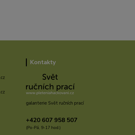
Kontakty
.cz
.cz
galanterie Svět ručních prací
u
+420 607 958 507
(Po-Pá, 9-17 hod.)