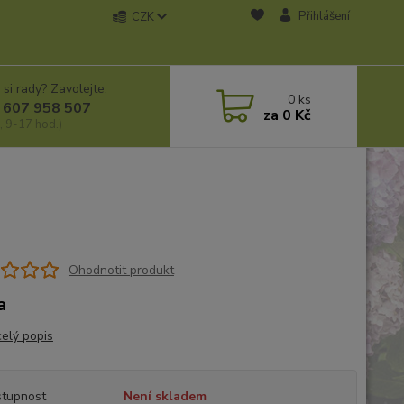
Přihlášení
CZK
 si rady? Zavolejte.
0
ks
 607 958 507
za
0 Kč
, 9-17 hod.)
Ohodnotit produkt
a
celý popis
tupnost
Není skladem