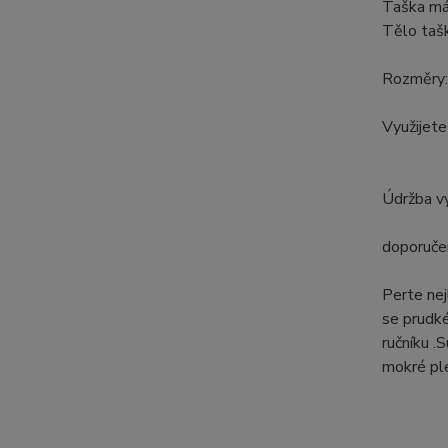
Taška má 
Tělo tašk
Rozměry:v
Využijete
Údržba vý
doporučen
Perte nej
se prudké
ručníku .
mokré ple