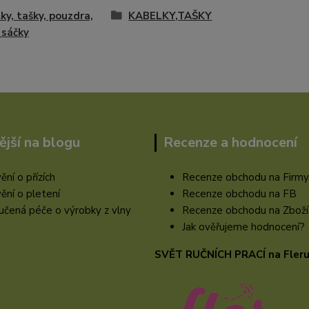
ky, tašky, pouzdra,
KABELKY,TAŠKY
 sáčky
ější na blogu
Recenze a hodnocení
ění o přízích
Recenze obchodu na Firmy
ění o pletení
Recenze obchodu na FB
čená péče o výrobky z vlny
Recenze obchodu na Zboží
Jak ověřujeme hodnocení?
SVĚT RUČNÍCH PRACÍ na Fler