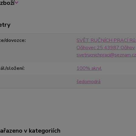
zboží
etry
ce/dovozce
SVĚT RUČNÍCH PRACÍ Růž
Očihovec 25 43987 Očihov
svetrucnichpraci@seznam.c
ál/složení
100% akryl
šedomodrá
zařazeno v kategoriích