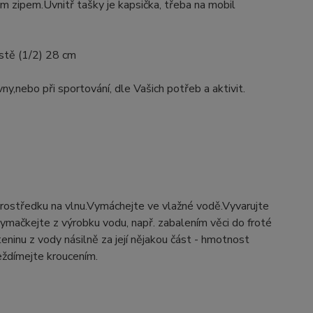
m zipem.Uvnitř tašky je kapsička, třeba na mobil
ístě (1/2) 28 cm
vny,nebo při sportování, dle Vašich potřeb a aktivit.
prostředku na vlnu.Vymáchejte ve vlažné vodě.Vyvarujte
ymačkejte z výrobku vodu, např. zabalením věci do froté
ninu z vody násilně za její nějakou část - hmotnost
eždímejte kroucením.