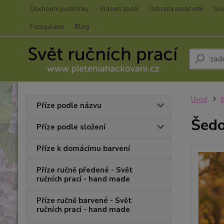
Obchodní podmínky
Vrácení zboží
Ochrana soukromí
Sou
Fotogalerie
Blog
Úvod
K
Příze podle názvu
Šedo
Příze podle složení
Příze k domácímu barvení
Příze ručně předené - Svět
ručních prací - hand made
Příze ručně barvené - Svět
ručních prací - hand made