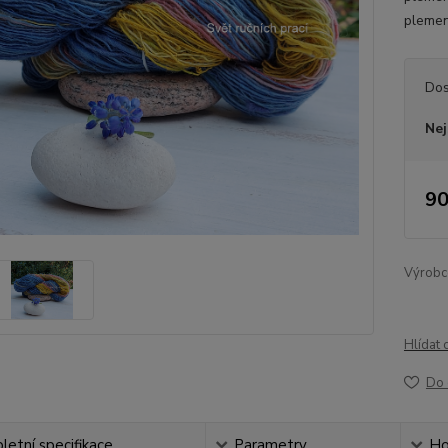
plemene
Dos
Nej
90
Výrobc
Hlídat 
Do 
etní specifikace
Parametry
Ho