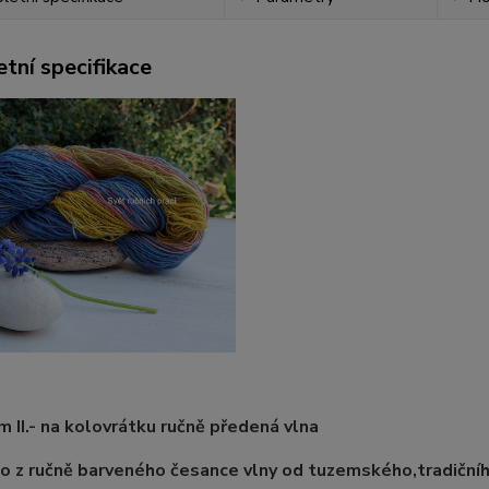
tní specifikace
 II.- na kolovrátku ručně předená vlna
 z ručně barveného česance vlny od tuzemského,tradičního