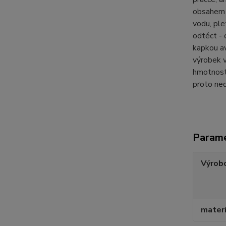
obsahem l
vodu, ple
odtéct - 
kapkou av
výrobek v
hmotnost 
proto ned
Param
Výrob
materi