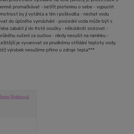
jemně promačkávat - netřít pleteninu o sebe - vypustit
motnost by jí vytáhla a tím i poškodila - nechat vodu
ovat do úplného vymáchání - poslední voda může být s
ba zabalit jí do froté osušky - několikrát srolovat -
růběhu sušení za suchou - nikdy nesušit na ramínku -
ežitější je vyvarovat se prudkému střídání teploty vody,
ktéž výrobek nesušíme přímo u zdroje tepla***
ena Robková,
z