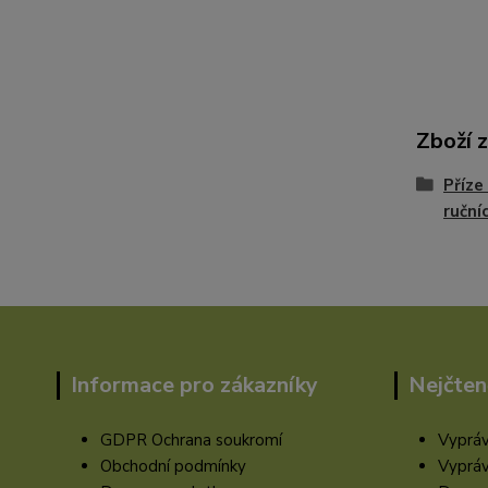
Zboží 
Příze
ruční
Informace pro zákazníky
Nejčten
GDPR Ochrana soukromí
Vypráv
Obchodní podmínky
Vypráv