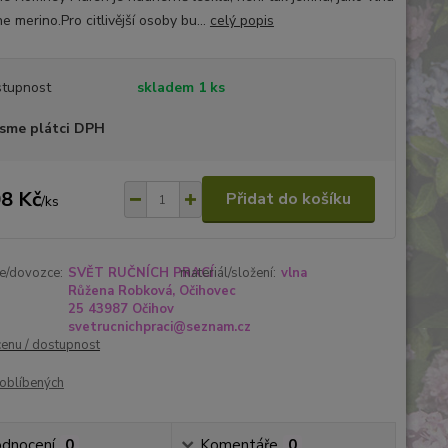
 merino.Pro citlivější osoby bu...
celý popis
tupnost
skladem 1 ks
sme plátci DPH
8 Kč
Přidat do košíku
/
ks
e/dovozce:
SVĚT RUČNÍCH PRACÍ
materiál/složení:
vlna
Růžena Robková, Očihovec
25 43987 Očihov
svetrucnichpraci@seznam.cz
cenu / dostupnost
oblíbených
dnocení
0
Komentáře
0