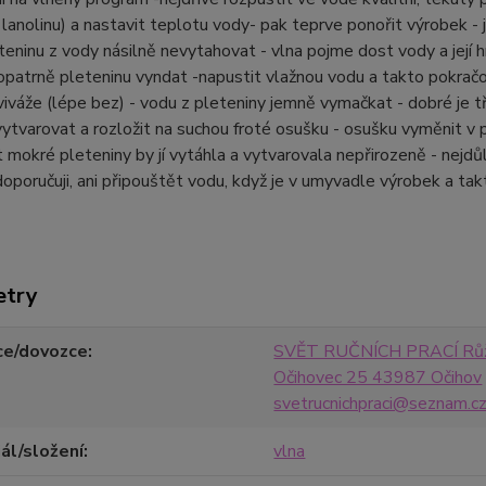
anolinu) a nastavit teplotu vody- pak teprve ponořit výrobek - 
teninu z vody násilně nevytahovat - vlna pojme dost vody a její h
opatrně pleteninu vyndat -napustit vlažnou vodu a takto pokrač
iváže (lépe bez) - vodu z pleteniny jemně vymačkat - dobré je tře
ytvarovat a rozložit na suchou froté osušku - osušku vyměnit v p
mokré pleteniny by jí vytáhla a vytvarovala nepřirozeně - nejdůl
oporučuji, ani připouštět vodu, když je v umyvadle výrobek a ta
etry
ce/dovozce
SVĚT RUČNÍCH PRACÍ Růž
Očihovec 25 43987 Očihov
svetrucnichpraci@seznam.c
ál/složení
vlna