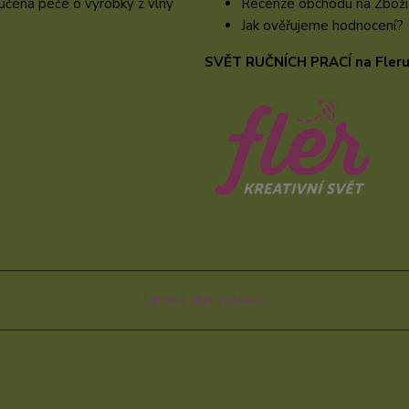
čená péče o výrobky z vlny
Recenze obchodu na Zboží
Jak ověřujeme hodnocení?
SVĚT RUČNÍCH PRACÍ na Fler
Upravit sběr cookies.