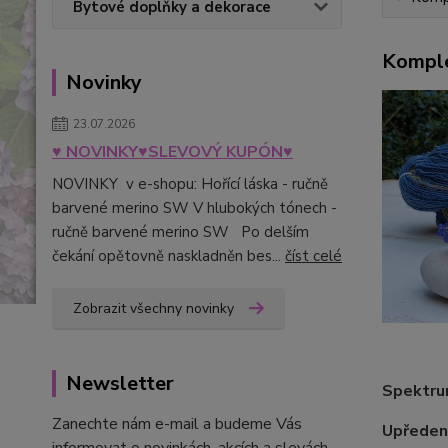
Bytové doplňky a dekorace
Komple
Novinky
23.07.2026
♥ NOVINKY♥SLEVOVÝ KUPÓN♥
NOVINKY v e-shopu: Hořící láska - ručně
barvené merino SW V hlubokých tónech -
ručně barvené merino SW Po delším
čekání opětovně naskladněn bes...
číst celé
Zobrazit všechny novinky
Newsletter
Spektrum
Zanechte nám e-mail a budeme Vás
Upředeno