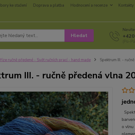
bory ke stažení
Doprava a platba
Hodnocení a recenze
Kontakty
Nevíte
Hledat
+420
(Po-Pá
říze ručně předené - Svět ručních prací - hand made
Spektrum III. - ruč
trum III. - ručně předená vlna 
jedn
Spektr
barven
o vlnu
plemen