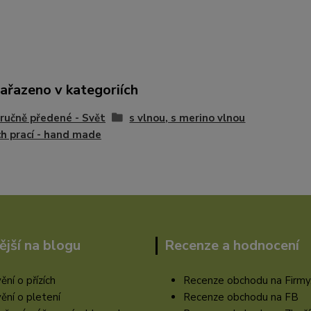
zařazeno v kategoriích
 ručně předené - Svět
s vlnou, s merino vlnou
ch prací - hand made
ější na blogu
Recenze a hodnocení
ění o přízích
Recenze obchodu na Firmy
ění o pletení
Recenze obchodu na FB