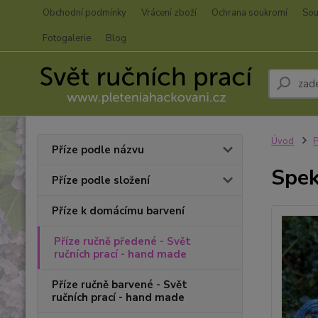
Obchodní podmínky
Vrácení zboží
Ochrana soukromí
Sou
Fotogalerie
Blog
Úvod
P
Příze podle názvu
Spek
Příze podle složení
Příze k domácímu barvení
Příze ručně předené - Svět
ručních prací - hand made
Příze ručně barvené - Svět
ručních prací - hand made