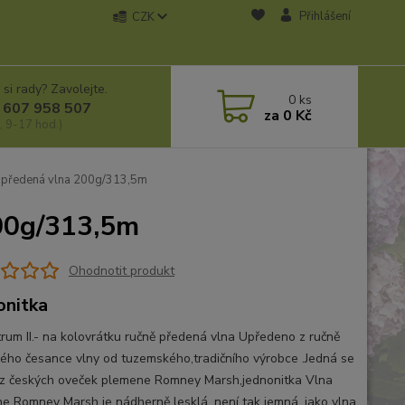
Přihlášení
CZK
 si rady? Zavolejte.
0
ks
 607 958 507
za
0 Kč
, 9-17 hod.)
ně předená vlna 200g/313,5m
200g/313,5m
Ohodnotit produkt
onitka
um II.- na kolovrátku ručně předená vlna Upředeno z ručně
ého česance vlny od tuzemského,tradičního výrobce .Jedná se
 z českých oveček plemene Romney Marsh,jednonitka Vlna
e Romney Marsh je nádherně lesklá, není tak jemná, jako vlna