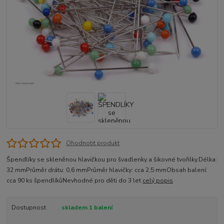
Ohodnotit produkt
Špendlíky se skleněnou hlavičkou pro švadlenky a šikovné tvořilky.Délka:
32 mmPrůměr drátu: 0,6 mmPrůměr hlavičky: cca 2,5 mmObsah balení:
cca 90 ks špendlíkůNevhodné pro děti do 3 let
celý popis
Dostupnost
skladem 1 balení