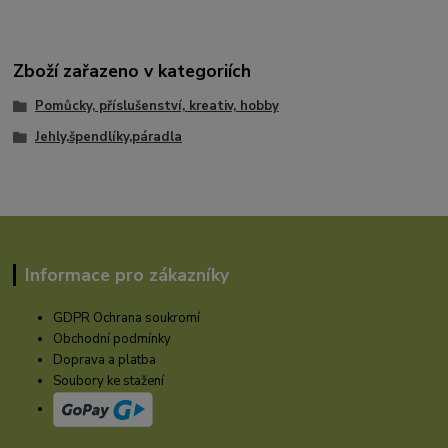
Zboží zařazeno v kategoriích
Pomůcky, příslušenství, kreativ, hobby
Jehly,špendlíky,páradla
Informace pro zákazníky
GDPR Ochrana soukromí
Obchodní podmínky
Doprava a platba
Soubory ke stažení