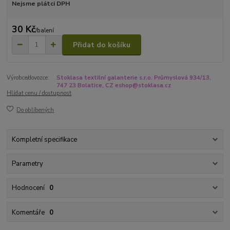
Nejsme plátci DPH
30 Kč
/
balení
Přidat do košíku
Výrobce/dovozce:
Stoklasa textilní galanterie s.r.o. Průmyslová 934/13,
747 23 Bolatice, CZ eshop@stoklasa.cz
Hlídat cenu / dostupnost
Do oblíbených
Kompletní specifikace
Parametry
Hodnocení
0
Komentáře
0