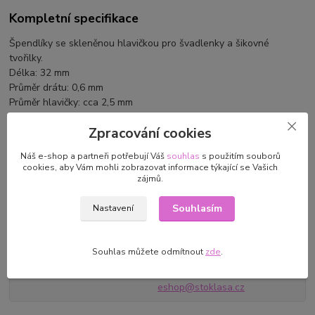
Kompletní specifikace
Špendlíky se skleněnou hlavičkou pro švadlenky a šikovné
tvořilky.
Délka: 32 mm
Průměr drátu: 0,6 mm
Průměr hlavičky: cca 2,5 mm
Obsah balení: cca 90 ks špendlíků
Zpracování cookies
Nevhodné pro děti do 3 let
Náš e-shop a partneři potřebují Váš
souhlas
s použitím souborů
cookies, aby Vám mohli zobrazovat informace týkající se Vašich
zájmů.
Souhlasím
Nastavení
Parametry
Výrobce/dovozce
Stoklasa textilní galanterie
Souhlas můžete odmítnout
zde
.
s.r.o. Průmyslová 934/13, 747
23 Bolatice, CZ
eshop@stoklasa.cz