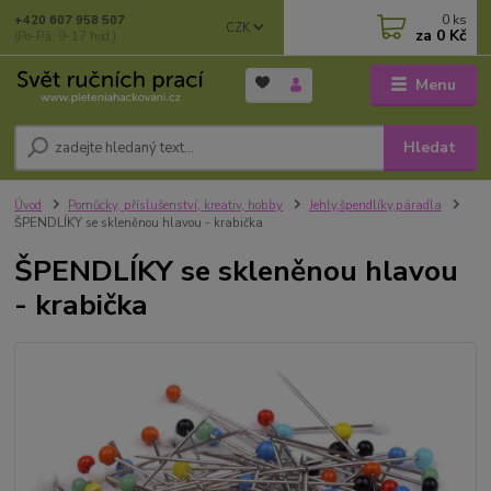
0
ks
+420 607 958 507
CZK
za
0 Kč
(Po-Pá, 9-17 hod.)
Menu
Hledat
Úvod
Pomůcky, příslušenství, kreativ, hobby
Jehly,špendlíky,páradla
ŠPENDLÍKY se skleněnou hlavou - krabička
ŠPENDLÍKY se skleněnou hlavou
- krabička