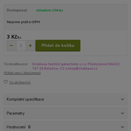
Dostupnost
skladem 104 ks
Nejsme plátci DPH
3 Kč
/
ks
Přidat do košíku
Výrobce/dovozce:
Stoklasa textilní galanterie s.r.o. Průmyslová 934/13,
747 23 Bolatice, CZ eshop@stoklasa.cz
Hlídat cenu / dostupnost
Do oblíbených
Kompletní specifikace
Parametry
Hodnocení
0