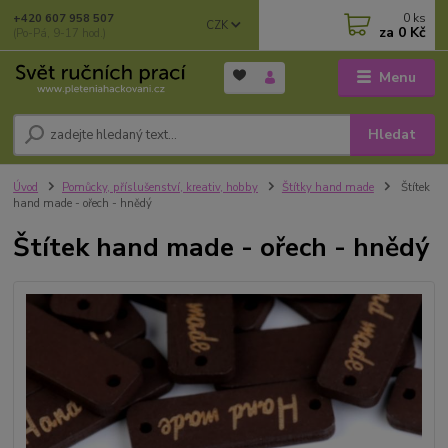
0
ks
+420 607 958 507
CZK
za
0 Kč
(Po-Pá, 9-17 hod.)
Menu
Hledat
Úvod
Pomůcky, příslušenství, kreativ, hobby
Štítky hand made
Štítek
hand made - ořech - hnědý
Štítek hand made - ořech - hnědý