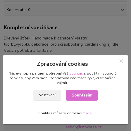
Komentáře
0
Kompletní specifikace
Dřevěný štítek Hand made k označení vlastní
tvorby,výrobku,dekorace, pro scrapbooking, cardmaking aj. dle
Vašich potřeba a fantazie
Rozměry: 10 x 30 mm
Zpracování cookies
Tloušťka: 2,8
Náš e-shop a partneři potřebují Váš
souhlas
s použitím souborů
cookies, aby Vám mohli zobrazovat informace týkající se Vašich
zájmů.
Parametry
Souhlasím
Nastavení
Výrobce/dovozce
Stoklasa textilní galanterie
Souhlas můžete odmítnout
zde
.
s.r.o. Průmyslová 934/13, 747
23 Bolatice, CZ
eshop@stoklasa.cz