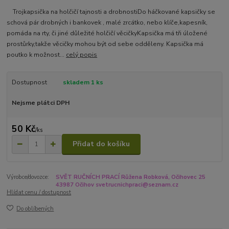
Trojkapsička na holčičí tajnosti a drobnostiDo háčkované kapsičky se
schová pár drobných i bankovek , malé zrcátko, nebo klíče,kapesník,
pomáda na rty, či jiné důležité holčičí věcičkyKapsička má tři úložené
prostůrky,takže věcičky mohou být od sebe odděleny. Kapsička má
poutko k možnost...
celý popis
Dostupnost
skladem 1 ks
Nejsme plátci DPH
50 Kč
/
ks
Přidat do košíku
Výrobce/dovozce:
SVĚT RUČNÍCH PRACÍ Růžena Robková, Očihovec 25
43987 Očihov svetrucnichpraci@seznam.cz
Hlídat cenu / dostupnost
Do oblíbených