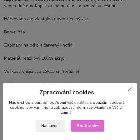
sebe odděleny. Kapsička má poutko k možnosti zavěšení.
Háčkováno dle vlastního návrhu,jediný kus.
Barva: bílá
Zapínání: na očko a červený knoflík
Materiál: řetízkový 100% akryl
Velikost :vnější cca 19x13 cm (pružné)
vnější rozměry cca 14x10 cm
Zpracování cookies
bez podšívky
Náš e-shop a partneři potřebují Váš
souhlas
s použitím souborů
©Svět ručních prací
cookies, aby Vám mohli zobrazovat informace týkající se Vašich
zájmů.
Údržba výrobků z vlny,akrylu,mohéru,směsových a dalších přízí --
Souhlasím
doporučení:
Nastavení
Perte v ruce, ve vlažné vodě (30´C ) jemným mačkáním v pracím