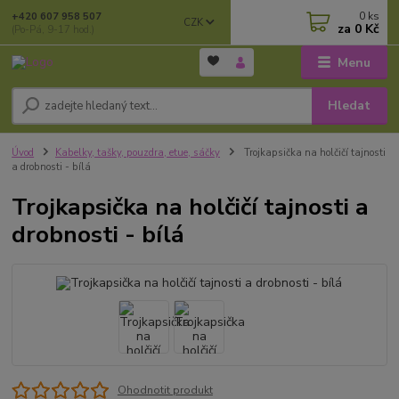
0
ks
+420 607 958 507
CZK
za
0 Kč
(Po-Pá, 9-17 hod.)
Menu
Hledat
Úvod
Kabelky, tašky, pouzdra, etue, sáčky
Trojkapsička na holčičí tajnosti
a drobnosti - bílá
Trojkapsička na holčičí tajnosti a
drobnosti - bílá
Ohodnotit produkt