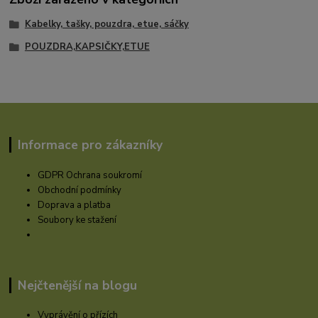
Kabelky, tašky, pouzdra, etue, sáčky
POUZDRA,KAPSIČKY,ETUE
Informace pro zákazníky
GDPR Ochrana soukromí
Obchodní podmínky
Doprava a platba
Soubory ke stažení
Nejčtenější na blogu
Vyprávění o přízích