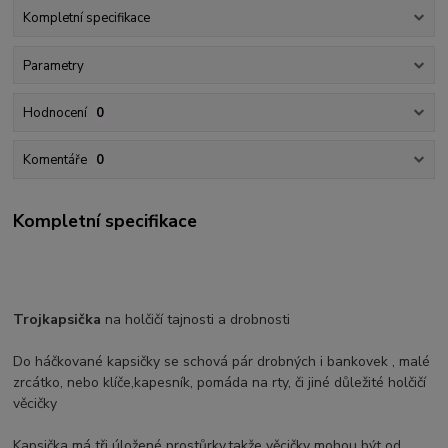
Kompletní specifikace
Parametry
Hodnocení
0
Komentáře
0
Kompletní specifikace
Trojkapsička
na holčičí tajnosti a drobnosti
Do háčkované kapsičky se schová pár drobných i bankovek , malé
zrcátko, nebo klíče,kapesník, pomáda na rty, či jiné důležité holčičí
věcičky
Kapsička má tři úložené prostůrky,takže věcičky mohou být od