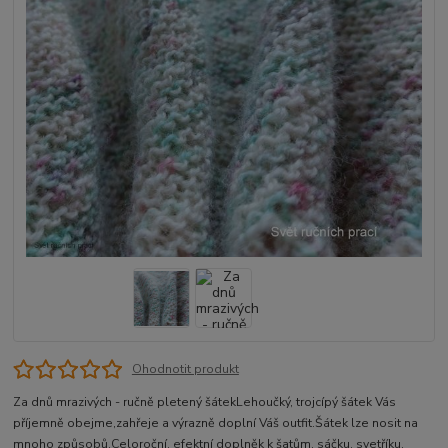
Ohodnotit produkt
Za dnů mrazivých - ručně pletený šátekLehoučký, trojcípý šátek Vás
příjemně obejme,zahřeje a výrazně doplní Váš outfit.Šátek lze nosit na
mnoho způsobů.Celoroční, efektní doplněk k šatům, sáčku, svetříku,