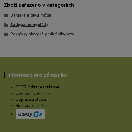
Zboží zařazeno v kategoriích
Dámská a dívčí móda
Šátky,peleríny,plédy
Pokrývky hlavy,šály,nákrčníky,sety
Informace pro zákazníky
GDPR Ochrana soukromí
Obchodní podmínky
Doprava a platba
Soubory ke stažení