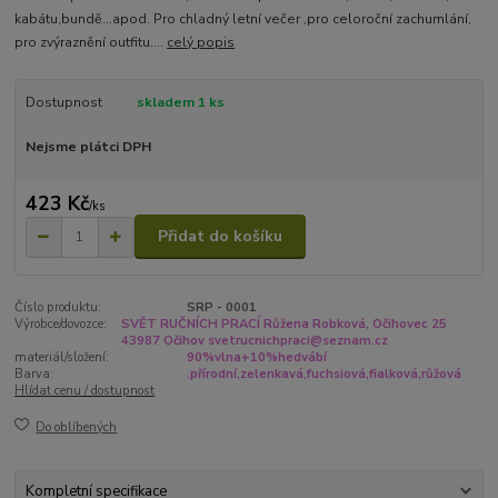
kabátu,bundě...apod. Pro chladný letní večer ,pro celoroční zachumlání,
pro zvýraznění outfitu....
celý popis
Dostupnost
skladem 1 ks
Nejsme plátci DPH
423 Kč
/
ks
Přidat do košíku
Číslo produktu:
SRP - 0001
Výrobce/dovozce:
SVĚT RUČNÍCH PRACÍ Růžena Robková, Očihovec 25
43987 Očihov svetrucnichpraci@seznam.cz
materiál/složení:
90%vlna+10%hedvábí
Barva:
.přírodní,zelenkavá,fuchsiová,fialková,růžová
Hlídat cenu / dostupnost
Do oblíbených
Kompletní specifikace