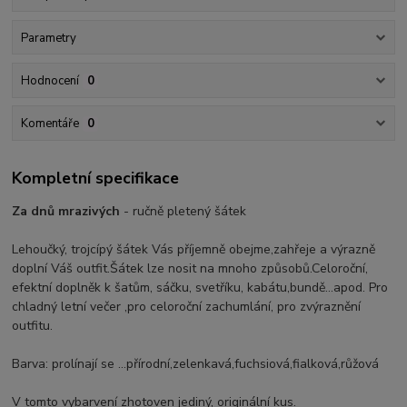
Parametry
Hodnocení
0
Komentáře
0
Kompletní specifikace
Za dnů mrazivých
- ručně pletený šátek
Lehoučký, trojcípý šátek Vás příjemně obejme,zahřeje a výrazně
doplní Váš outfit.Šátek lze nosit na mnoho způsobů.Celoroční,
efektní doplněk k šatům, sáčku, svetříku, kabátu,bundě...apod. Pro
chladný letní večer ,pro celoroční zachumlání, pro zvýraznění
outfitu.
Barva: prolínají se ...přírodní,zelenkavá,fuchsiová,fialková,růžová
V tomto vybarvení zhotoven jediný, originální kus.