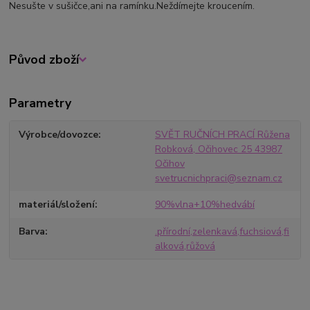
Nesušte v sušičce,ani na ramínku.Neždímejte kroucením.
Původ zboží
Parametry
Výrobce/dovozce
SVĚT RUČNÍCH PRACÍ Růžena
Robková, Očihovec 25 43987
Očihov
svetrucnichpraci@seznam.cz
materiál/složení
90%vlna+10%hedvábí
Barva
.přírodní,zelenkavá,fuchsiová,fi
alková,růžová