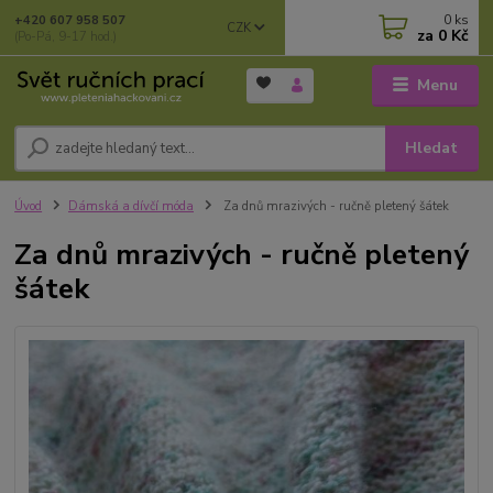
0
ks
+420 607 958 507
CZK
za
0 Kč
(Po-Pá, 9-17 hod.)
Menu
Hledat
Úvod
Dámská a dívčí móda
Za dnů mrazivých - ručně pletený šátek
Za dnů mrazivých - ručně pletený
šátek