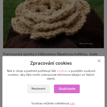
Francouzská sponka s háčkovanou třípatrovou květinou, bude
slušet všem dlouhovláskám a nádherně rozzáří jejich účes .
Zpracování cookies
Květina je uháčkována z francouzské, efektní, směsové příze -
Náš e-shop a partneři potřebují Váš
souhlas
s použitím souborů
cookies, aby Vám mohli zobrazovat informace týkající se Vašich
Zlato ve vlasech - spona
zájmů.
Francouzská sponka s háčkovanou třípatrovou květinou, bude
Souhlasím
Nastavení
slušet všem dlouhovláskám a nádherně rozzáří jejich účes .
Květina je uháčkována z francouzské, efektní, směsové příze
(54%viskóza+22%bavlna+15%vlna+9%polyester)
Souhlas můžete odmítnout
zde
.