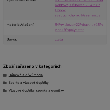
Robková, Očihovec 25 43987
Očihov
svetrucnichpraci@seznam.cz
materiál/složení
54%viskóza+22%bavlna+15%
vlna+9%polyester
Barva
zlatá
Zboží zařazeno v kategoriích
Dámská a dívčí móda
Šperky a vlasové doplňky
Vlasové doplňky, sponky a gumičky