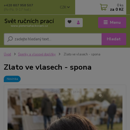
0
ks
+420 607 958 507
CZK
za
0 Kč
(Po-Pá, 9-17 hod.)
Menu
Hledat
Úvod
Šperky a vlasové doplňky
Zlato ve vlasech - spona
Zlato ve vlasech - spona
Novinka