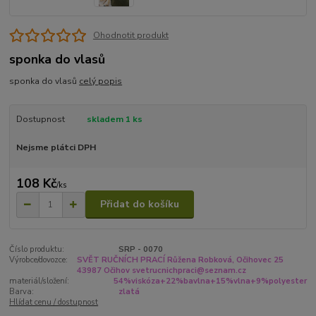
Ohodnotit produkt
sponka do vlasů
sponka do vlasů
celý popis
Dostupnost
skladem 1 ks
Nejsme plátci DPH
108 Kč
/
ks
Přidat do košíku
Číslo produktu:
SRP - 0070
Výrobce/dovozce:
SVĚT RUČNÍCH PRACÍ Růžena Robková, Očihovec 25
43987 Očihov svetrucnichpraci@seznam.cz
materiál/složení:
54%viskóza+22%bavlna+15%vlna+9%polyester
Barva:
zlatá
Hlídat cenu / dostupnost