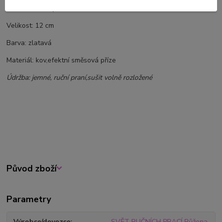
©Svět ručních prací
Velikost: 12 cm
Barva: zlatavá
Materiál: kov,efektní směsová příze
Údržba: jemné, ruční praní,sušit volně rozložené
Původ zboží
Parametry
Výrobce/dovozce
SVĚT RUČNÍCH PRACÍ Růžena